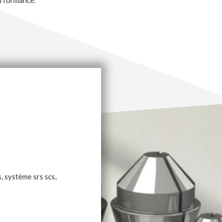
erformance.
, système srs scs,