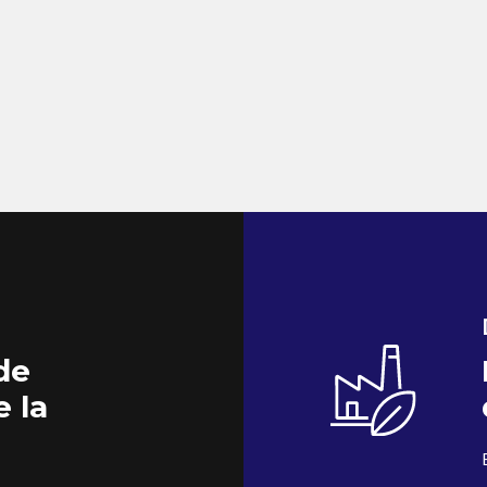
de
e la