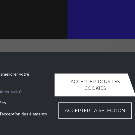
U PRINCIPAL
CONTACTEZ
ezzature Meccaniche SA
Tel.
+41 (0)91 630 51 73
 améliorer votre
a, 3
E.
ntr@ntr-attmec.ch
ACCEPTER TOUS LES
rna (TI)
COOKIES
fidentialité
.
ées.
ACCEPTER LA SÉLECTION
à l'exception des éléments