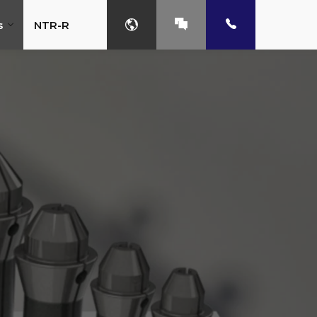
s
NTR-R