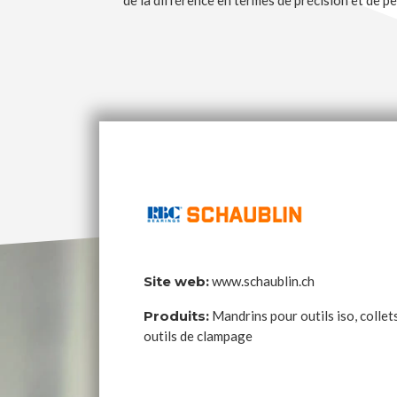
de la différence en termes de précision et de p
Site web:
www.schaublin.ch
Produits:
Mandrins pour outils iso, collets
outils de clampage