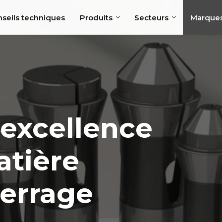
seils techniques
Produits
Secteurs
Marque
'excellence
atière
serrage