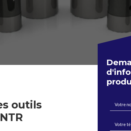
Dema
d'inf
produ
s outils
 NTR