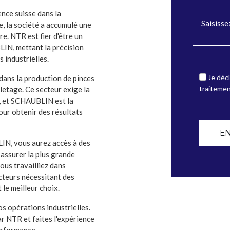
nce suisse dans la
e, la société a accumulé une
e. NTR est fier d'être un
IN, mettant la précision
 industrielles.
Je décl
dans la production de pinces
traiteme
lletage. Ce secteur exige la
té, et SCHAUBLIN est la
our obtenir des résultats
E
IN, vous aurez accès à des
 assurer la plus grande
ous travailliez dans
ecteurs nécessitant des
le meilleur choix.
os opérations industrielles.
 NTR et faites l'expérience