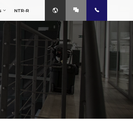
s
NTR-R