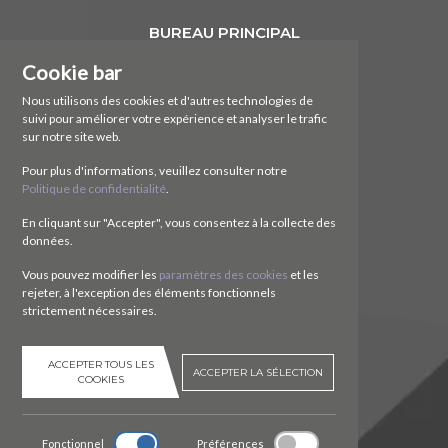
BUREAU PRINCIPAL
Cookie bar
NTR Attrezzature Meccaniche SA
Via Cereda, 3
Nous utilisons des cookies et d'autres technologies de
6828 Balerna (TI)
suivi pour améliorer votre expérience et analyser le trafic
Svizzera
sur notre site web.
CONTACTEZ
Pour plus d'informations, veuillez consulter notre
Politique de confidentialité
.
Tel.
+41 (0)91 630 51 73
En cliquant sur "Accepter", vous consentez à la collecte des
E.
ntr@ntr-attmec.ch
données.
SOCIAL
Vous pouvez modifier les
paramètres des cookies
et les
rejeter, à l'exception des éléments fonctionnels
strictement nécessaires.
ACCEPTER TOUS LES
ACCEPTER LA SÉLECTION
COOKIES
Fonctionnel
Préférences