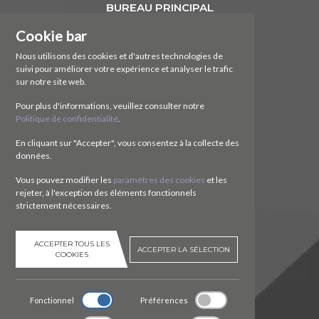
BUREAU PRINCIPAL
Cookie bar
NTR Attrezzature Meccaniche SA
Via Cereda, 3
Nous utilisons des cookies et d'autres technologies de
6828 Balerna (TI)
suivi pour améliorer votre expérience et analyser le trafic
Svizzera
sur notre site web.
CONTACTEZ
Pour plus d'informations, veuillez consulter notre
Politique de confidentialité
.
Tel.
+41 (0)91 630 51 73
En cliquant sur "Accepter", vous consentez à la collecte des
E.
ntr@ntr-attmec.ch
données.
SOCIAL
Vous pouvez modifier les
paramètres des cookies
et les
rejeter, à l'exception des éléments fonctionnels
strictement nécessaires.
ACCEPTER TOUS LES
ACCEPTER LA SÉLECTION
COOKIES
Fonctionnel
Préférences