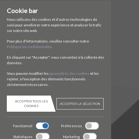
Cookie bar
NTR Attrezzature Meccaniche SA
Via Cereda, 3
Nous utilisons des cookies et d'autres technologies de
6828 Balerna (TI)
suivi pour améliorer votre expérience et analyser le trafic
Svizzera
sur notre site web.
CONTACTEZ
Pour plus d'informations, veuillez consulter notre
Politique de confidentialité
.
Tel.
+41 (0)91 630 51 73
En cliquant sur "Accepter", vous consentez à la collecte des
E.
ntr@ntr-attmec.ch
données.
SOCIAL
Vous pouvez modifier les
paramètres des cookies
et les
rejeter, à l'exception des éléments fonctionnels
strictement nécessaires.
ACCEPTER TOUS LES
ACCEPTER LA SÉLECTION
COOKIES
Fonctionnel
Préférences
Statistiques
Marketing