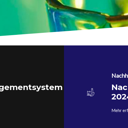
Nachha
agementsystem
Nac
202
Mehr er