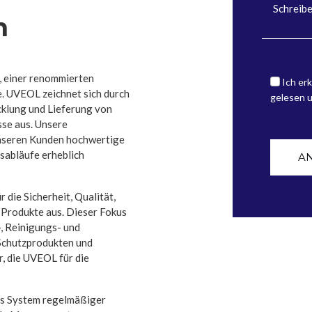
n
, einer renommierten
Ich erk
e. UVEOL zeichnet sich durch
gelesen 
cklung und Lieferung von
sse aus. Unsere
unseren Kunden hochwertige
tsabläufe erheblich
A
die Sicherheit, Qualität,
r Produkte aus. Dieser Fokus
-, Reinigungs- und
Schutzprodukten und
, die UVEOL für die
es System regelmäßiger