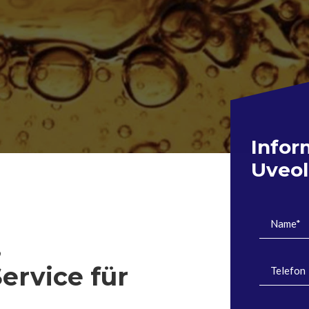
Infor
Uveol
,
ervice für