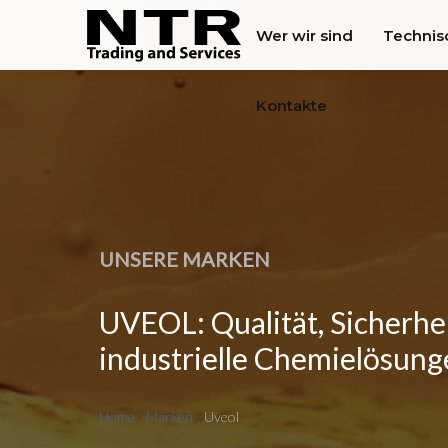
Wer wir sind
Technis
Kontakte
UNSERE MARKEN
UVEOL: Qualität, Sicherhei
industrielle Chemielösun
Home
/
Marken
/
Uveol