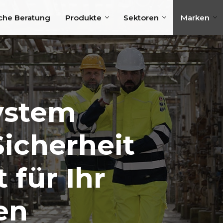
che Beratung
Produkte
Sektoren
Marken
System
Sicherheit
 für Ihr
en