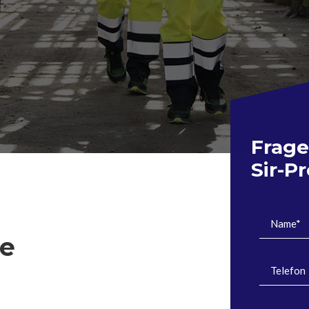
Frage
Sir-P
re