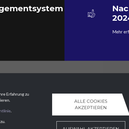
agementsystem
Nac
202
Mehr er
BÜRO
KONTAKTIEREN SIE UNS
ezzature Meccaniche SA
Tel.
+41 (0)91 630 51 73
hre Erfahrung zu
uri 4
E.
ntr@ntr-attmec.ch
ieren.
ALLE COOKIES
llo (TI)
AKZEPTIEREN
tlinie
.
zu.
AUSWAHL AKZEPTIEREN