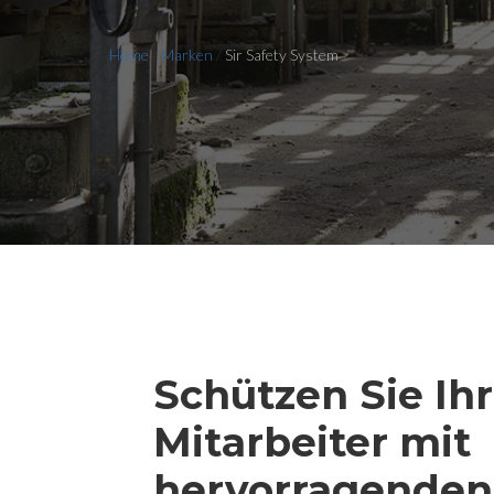
Home
/
Marken
/
Sir Safety System
Schützen Sie Ih
Mitarbeiter mit
hervorragenden