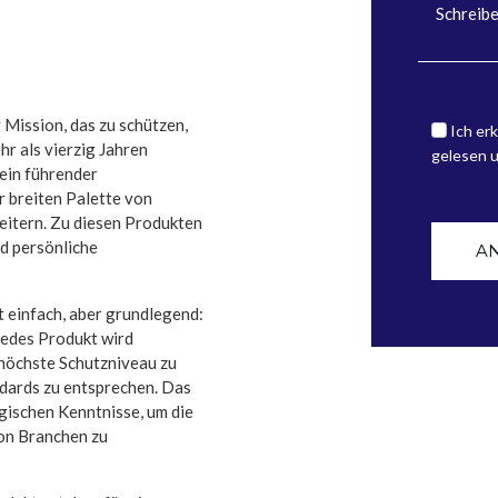
r Mission, das zu schützen,
Ich erk
r als vierzig Jahren
gelesen 
 ein führender
r breiten Palette von
eitern. Zu diesen Produkten
d persönliche
A
st einfach, aber grundlegend:
Jedes Produkt wird
 höchste Schutzniveau zu
dards zu entsprechen. Das
gischen Kenntnisse, um die
von Branchen zu