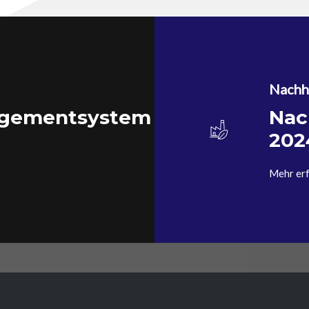
Nachha
agementsystem
Nac
202
Mehr er
BÜRO
KONTAKTIEREN SIE UNS