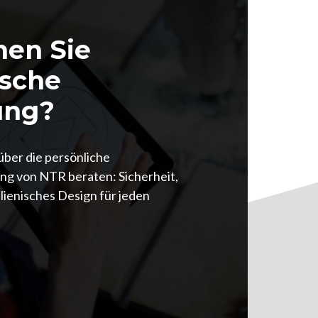
hen Sie
ische
ung?
 über die persönliche
ng von NTR beraten: Sicherheit,
lienisches Design für jeden