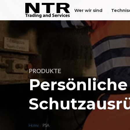
Wer wir sind
Technis
Kontakte
PRODUKTE
Persönliche
Schutzausr
Home
/
PSA