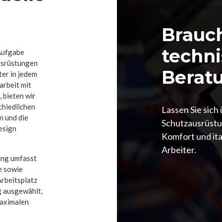
Brauc
techn
Aufgabe
usrüstungen
Berat
ter in jedem
arbeit mit
 bieten wir
chiedlichen
Lassen Sie sich
 und die
Schutzausrüstu
esign
Komfort und ita
Arbeiter.
ung umfasst
e sowie
Arbeitsplatz
ig ausgewählt,
maximalen