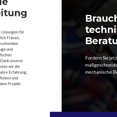
ie
eitung
Brauc
techn
e Lösungen für
Berat
ich Fräsen,
schneiden.
euge und
fischen
Fordern Sie jet
 Dank unserer
maßgeschneide
ten wir die
mechanische Be
ahre Erfahrung,
izienz und
edem Projekt