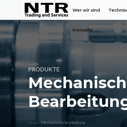
Wer wir sind
Technis
Kontakte
PRODUKTE
Mechanisch
Bearbeitun
Home
/
Mechanische bearbeitung