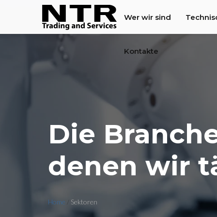
Wer wir sind
Technis
Kontakte
Die Branche
denen wir t
Home
/
Sektoren