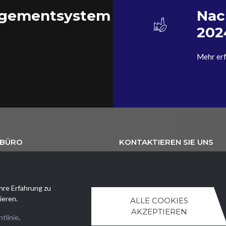
agementsystem
Nac
202
Mehr er
BÜRO
KONTAKTIEREN SIE UNS
ezzature Meccaniche SA
Tel.
+41 (0)91 630 51 73
uri 4
E.
ntr@ntr-attmec.ch
llo (TI)
hre Erfahrung zu
ieren.
ALLE COOKIES
AKZEPTIEREN
tlinie
.