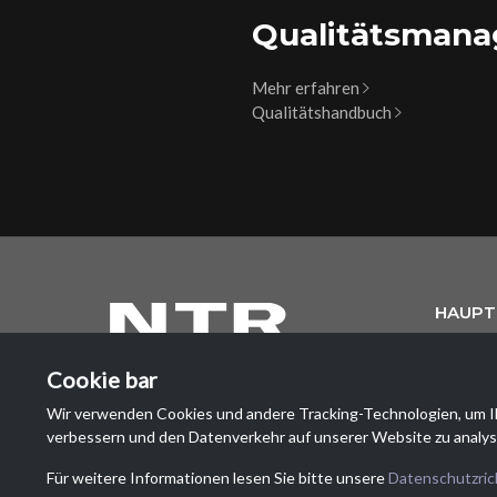
Qualitätsman
Mehr erfahren
Qualitätshandbuch
HAUPT
NTR Attr
Cookie bar
Via Dei La
6833 Vaca
Wir verwenden Cookies und andere Tracking-Technologien, um I
Schweiz
verbessern und den Datenverkehr auf unserer Website zu analys
Für weitere Informationen lesen Sie bitte unsere
Datenschutzrich