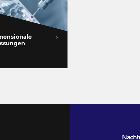
mensionale
ssungen
Nachha