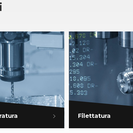
i
ratura
Filettatura