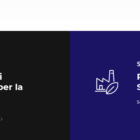
S
i
per la
S
à