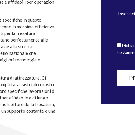
 e affidabili per operazioni
 specifiche in questo
cono la massima efficienza,
i per la fresatura
ttano perfettamente alle
Dichiar
azie alla stretta
trattamen
vello nazionale che
migliori tecnologie e
itura di attrezzature. Ci
IN
mpleta, assistendo i nostri
 loro specifiche lavorazioni di
tner affidabile e di lungo
 nel settore della fresatura,
e un supporto costante e una