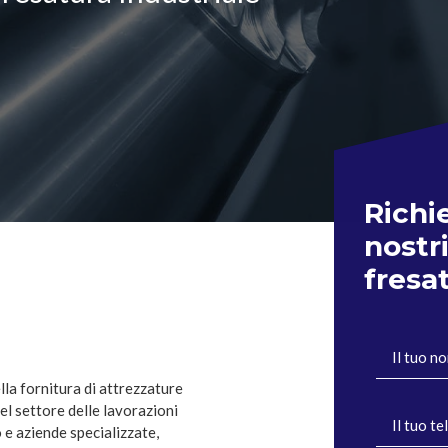
Richi
nostri
fresa
la fornitura di attrezzature
nel settore delle lavorazioni
 e aziende specializzate,