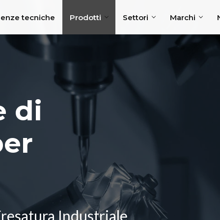
enze tecniche
Prodotti
Settori
Marchi
 di
per
Fresatura Industriale