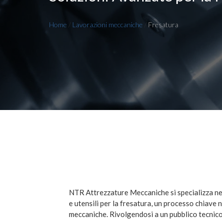
Home
/
Lavorazioni meccaniche
/
Fresatura
NTR Attrezzature Meccaniche si specializza nel
e utensili per la fresatura, un processo chiave 
meccaniche. Rivolgendosi a un pubblico tecnico