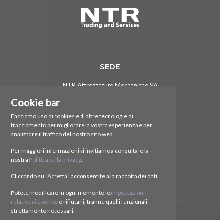
SEDE
NTR Attrezzature Meccaniche SA
Via Cereda, 3
Cookie bar
6828 Balerna (TI)
Svizzera
Facciamo uso di cookies e di altre tecnologie di
tracciamento per migliorare la vostra esperienza e per
CONTATTI
analizzare il traffico del nostro sito web.
Per maggiori informazioni vi invitiamo a consultare la
Tel.
+41 (0)91 630 51 73
nostra
Politica sulla privacy
.
E.
ntr@ntr-attmec.ch
Cliccando su "Accetta" acconsentite alla raccolta dei dati.
SOCIAL
Potete modificare in ogni momento le
impostazioni
relative ai cookies
e rifiutarli, tranne quelli funzionali
strettamente necessari.